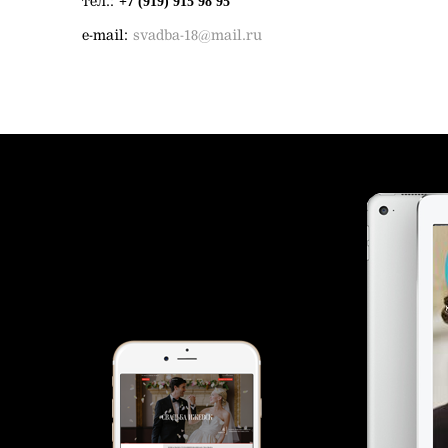
+7 (919) 915 98 95
тел.:
e-mail:
svadba-18@mail.ru