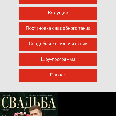
Ведущие
Постановка свадебного танца
Свадебные скидки и акции
Шоу-программа
Прочее