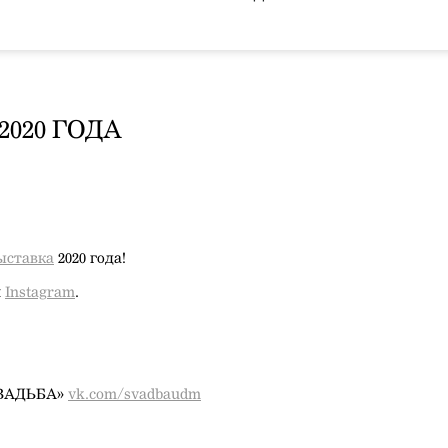
020 ГОДА
ыставка
2020 года!
и
Instagram
.
«СВАДЬБА»
vk.com/svadbaudm